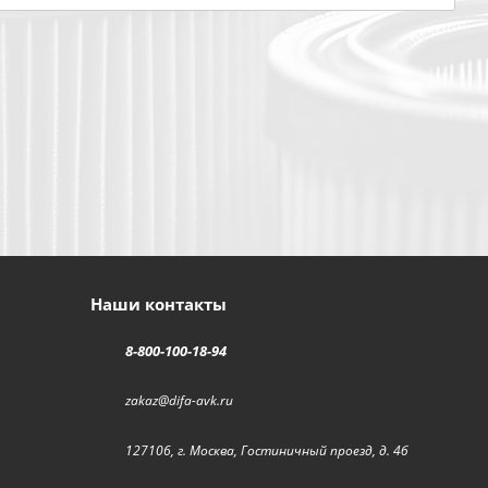
Наши контакты
8-800-100-18-94
zakaz@difa-avk.ru
127106, г. Москва, Гостиничный проезд, д. 4б