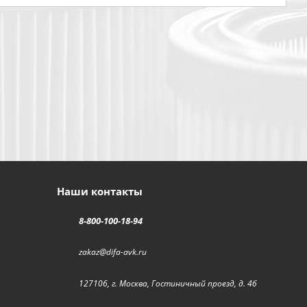
Наши контакты
8-800-100-18-94
zakaz@difa-avk.ru
127106, г. Москва, Гостиничный проезд, д. 4б