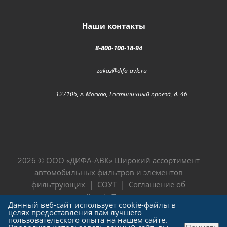
Наши контакты
8-800-100-18-94
zakaz@difa-avk.ru
127106, г. Москва, Гостиничный проезд, д. 4б
2026 © ООО «
ДИФА-АВК
» Широкий ассортимент
автомобильных фильтров и элементов
фильтрующих |
СОУТ
|
Соглашение об
использовании сайта
|
Политика в отношении
Данный веб-сайт использует cookie-файлы в
обработки персональных данных
целях предоставления вам лучшего
пользовательского опыта на нашем сайте.