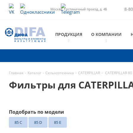
8-80
Москва, Гостиничный проезд, д. 4Б
ПРОДУКЦИЯ
О КОМПАНИИ
Главная
-
Каталог
-
Сельхозтехника
-
CATERPILLAR
-
CATERPILLAR 80
Фильтры для CATERPILL
Подобрать по модели
85 C
85 D
85 E