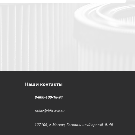
Наши контакты
8-800-100-18-94
zakaz@difa-avk.ru
127106, г. Москва, Гостиничный проезд, д. 4б