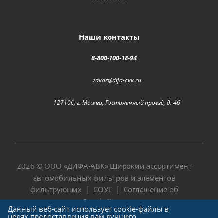
Наши контакты
8-800-100-18-94
zakaz@difa-avk.ru
127106, г. Москва, Гостиничный проезд, д. 4б
2026 © ООО «
ДИФА-АВК
» Широкий ассортимент
автомобильных фильтров и элементов
фильтрующих |
СОУТ
|
Соглашение об
использовании сайта
|
Политика в отношении
Данный веб-сайт использует cookie-файлы в
обработки персональных данных
целях предоставления вам лучшего