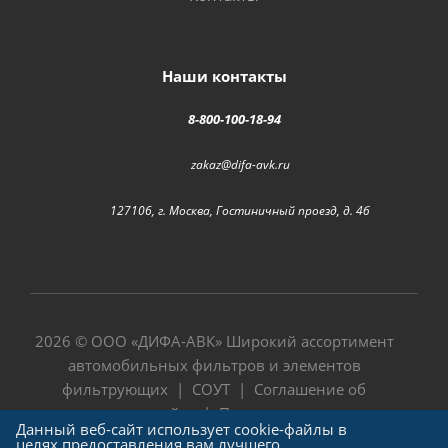
Наши контакты
8-800-100-18-94
zakaz@difa-avk.ru
127106, г. Москва, Гостиничный проезд, д. 4б
2026 © ООО «
ДИФА-АВК
» Широкий ассортимент
автомобильных фильтров и элементов
фильтрующих |
СОУТ
|
Соглашение об
использовании сайта
|
Политика в отношении
Данный веб-сайт использует cookie-файлы в
обработки персональных данных
целях предоставления вам лучшего