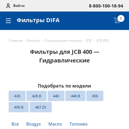
8-800-100-18-94
Войти
Фильтры DIFA
0
Главная
-
Каталог
-
Специальная техника
-
JCB
-
JCB 400
Фильтры для JCB 400 —
Гидравлические
Подобрать по модели
426
426 B
446
446 B
456
456 B
467 ZX
Все
Воздух
Масло
Топливо