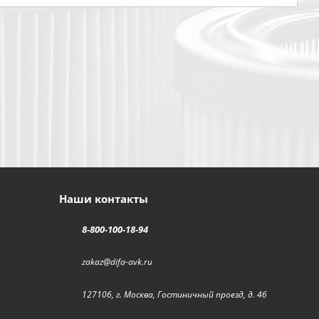
Наши контакты
8-800-100-18-94
zakaz@difa-avk.ru
127106, г. Москва, Гостиничный проезд, д. 4б