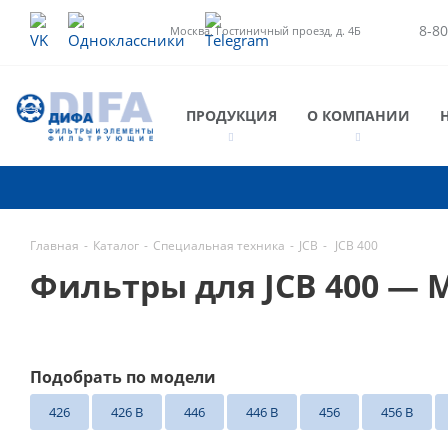
8-80
Москва, Гостиничный проезд, д. 4Б
ПРОДУКЦИЯ
О КОМПАНИИ
Главная
-
Каталог
-
Специальная техника
-
JCB
-
JCB 400
Фильтры для JCB 400 — 
Подобрать по модели
426
426 B
446
446 B
456
456 B