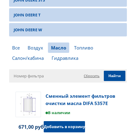
JOHN DEERE STS
JOHN DEERE T
JOHN DEERE W
Все
Воздух
Масло
Топливо
Салон/кабина
Гидравлика
Сбросить
Сменный элемент фильтров
очистки масла DIFA 5357E
В наличии
671,00 руб.
Добавить в корзину