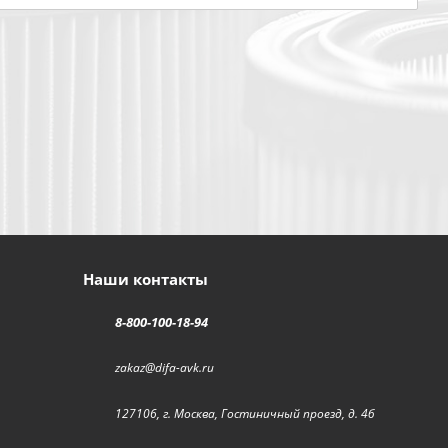
Наши контакты
8-800-100-18-94
zakaz@difa-avk.ru
127106, г. Москва, Гостиничный проезд, д. 4б