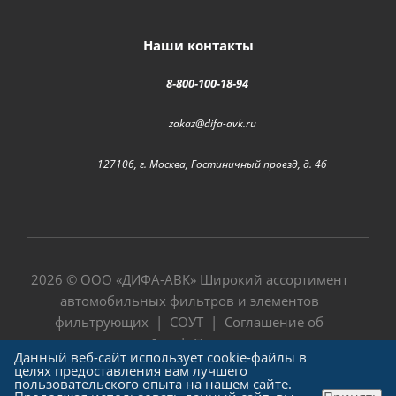
Наши контакты
8-800-100-18-94
zakaz@difa-avk.ru
127106, г. Москва, Гостиничный проезд, д. 4б
2026 © ООО «
ДИФА-АВК
» Широкий ассортимент
автомобильных фильтров и элементов
фильтрующих |
СОУТ
|
Соглашение об
использовании сайта
|
Политика в отношении
Данный веб-сайт использует cookie-файлы в
обработки персональных данных
целях предоставления вам лучшего
пользовательского опыта на нашем сайте.