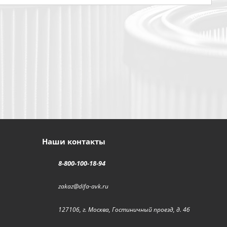
Наши контакты
8-800-100-18-94
zakaz@difa-avk.ru
127106, г. Москва, Гостиничный проезд, д. 4б