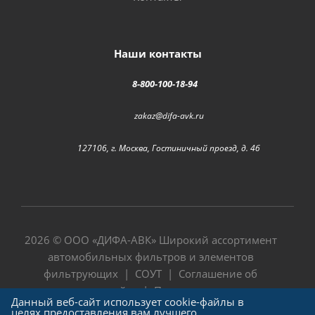
Наши контакты
8-800-100-18-94
zakaz@difa-avk.ru
127106, г. Москва, Гостиничный проезд, д. 4б
2026 © ООО «
ДИФА-АВК
» Широкий ассортимент
автомобильных фильтров и элементов
фильтрующих |
СОУТ
|
Соглашение об
использовании сайта
|
Политика в отношении
Данный веб-сайт использует cookie-файлы в
обработки персональных данных
целях предоставления вам лучшего